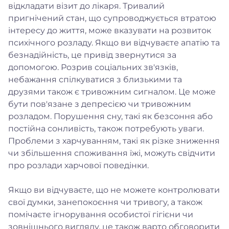
відкладати візит до лікаря. Тривалий
пригнічений стан, що супроводжується втратою
інтересу до життя, може вказувати на розвиток
психічного розладу. Якщо ви відчуваєте апатію та
безнадійність, це привід звернутися за
допомогою. Розрив соціальних зв'язків,
небажання спілкуватися з близькими та
друзями також є тривожним сигналом. Це може
бути пов'язане з депресією чи тривожним
розладом. Порушення сну, такі як безсоння або
постійна сонливість, також потребують уваги.
Проблеми з харчуванням, такі як різке зниження
чи збільшення споживання їжі, можуть свідчити
про розлади харчової поведінки.
Якщо ви відчуваєте, що не можете контролювати
свої думки, занепокоєння чи тривогу, а також
помічаєте ігнорування особистої гігієни чи
зовнішнього вигляду, це також варто обговорити