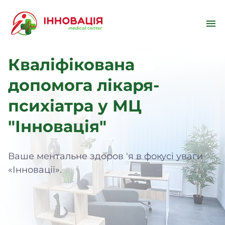
Кваліфікована
допомога лiкаря-
психіатра у МЦ
"Інновація"
Ваше ментальне здоров 'я в фокусі уваги
«Інновації».